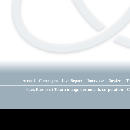
Accueil
Chroniques
Live-Reports
Interviews
Dossiers
T
©Les Eternels / Totoro mange des enfants corporation - 20