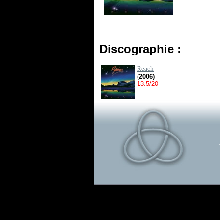
Discographie :
Reach
(2006)
13.5/20