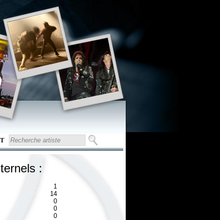
T
ternels :
1
14
0
0
0