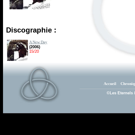
Discographie :
A New Day
(2006)
15/20
Accueil
Chroniq
©Les Eternels 