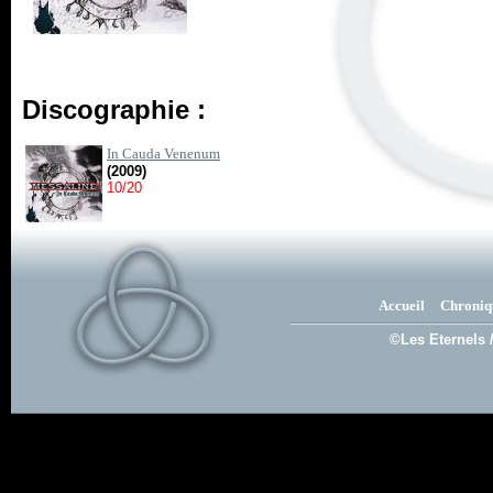
Discographie :
In Cauda Venenum
(2009)
10/20
Accueil
Chroniq
©Les Eternels 