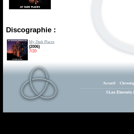
Discographie :
My Dark Places
(2006)
7/20
Accueil
Chroniq
©Les Eternels 