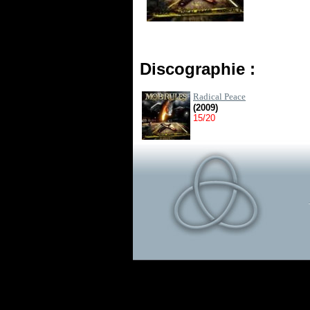
Discographie :
Radical Peace
(2009)
15/20