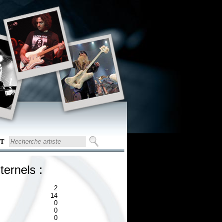
T
ternels :
2
14
0
0
0