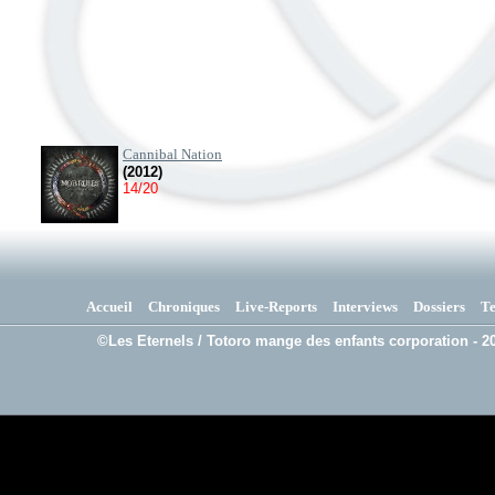
Cannibal Nation
(2012)
14/20
Accueil
Chroniques
Live-Reports
Interviews
Dossiers
T
©Les Eternels / Totoro mange des enfants corporation - 20