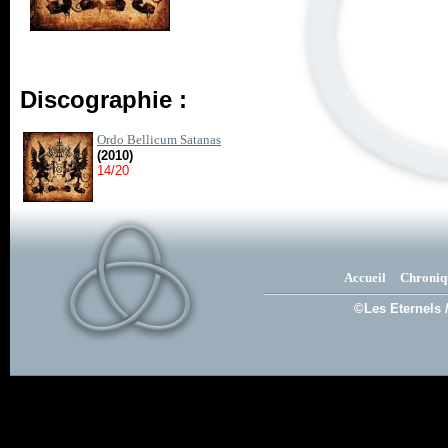
Discographie :
Ordo Bellicum Satanas
(2010)
14/20
Accueil
Chroniq
©Les Eternels 