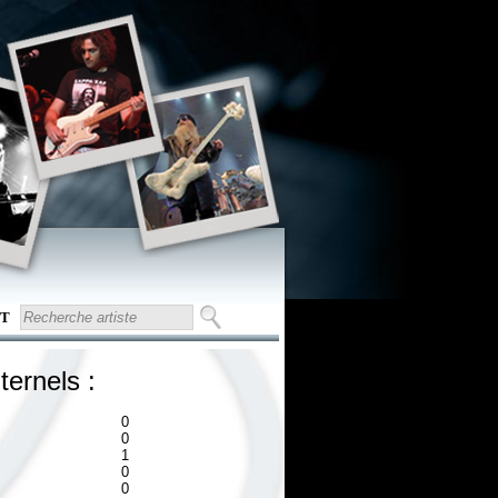
T
ternels :
0
0
1
0
0