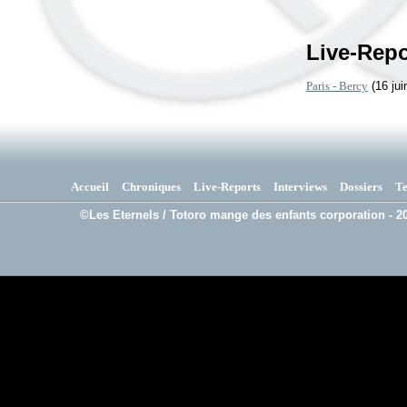
Live-Repo
Paris - Bercy
(16 jui
Accueil
Chroniques
Live-Reports
Interviews
Dossiers
T
©Les Eternels / Totoro mange des enfants corporation - 20