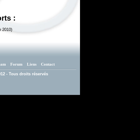
rts :
n 2010)
eam
Forum
Liens
Contact
12 - Tous droits réservés