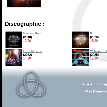
Discographie :
Freedom Rock
II
(2010)
(2020)
12/20
16/20
Force Majeure
Welcome to t
(2022)
(2025)
14/20
12/20
Accueil
Chroniq
©Les Eternels 