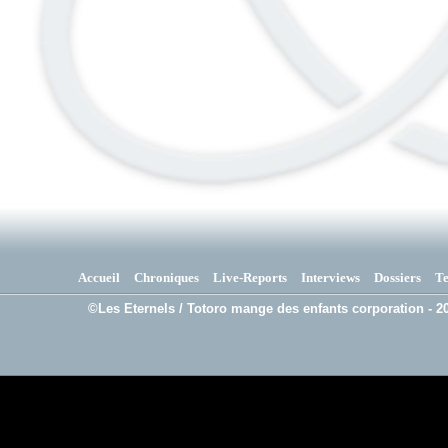
Accueil
Chroniques
Live-Reports
Interviews
Dossiers
T
©Les Eternels / Totoro mange des enfants corporation - 20