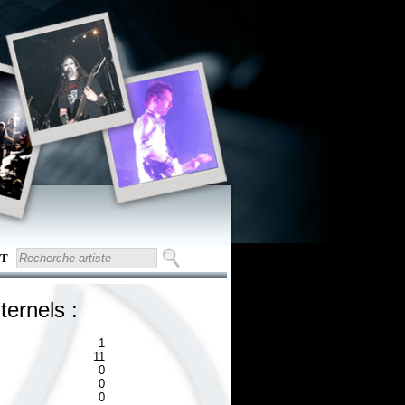
T
ternels :
1
11
0
0
0