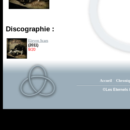
Discographie :
Eleven Scars
(2011)
9/20
Accueil
Chroniq
©Les Eternels 