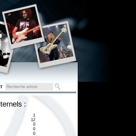
T
ternels :
1
12
0
0
0