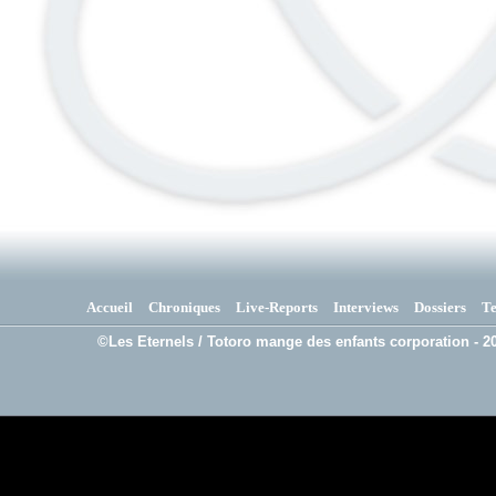
Accueil
Chroniques
Live-Reports
Interviews
Dossiers
T
©Les Eternels / Totoro mange des enfants corporation - 20