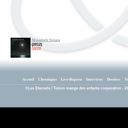
Moonlight Sonata
(2012)
09/20
Accueil
Chroniques
Live-Reports
Interviews
Dossiers
T
©Les Eternels / Totoro mange des enfants corporation - 20