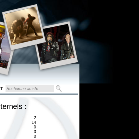
T
ternels :
2
14
0
0
0