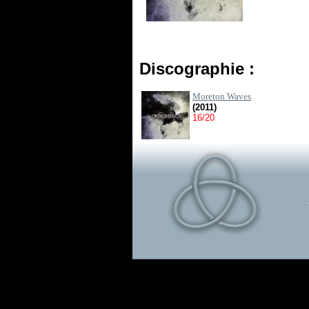
Discographie :
Moreton Waves
(2011)
16/20