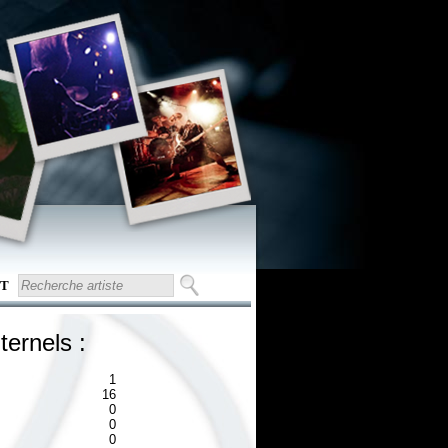
T
ternels :
1
16
0
0
0