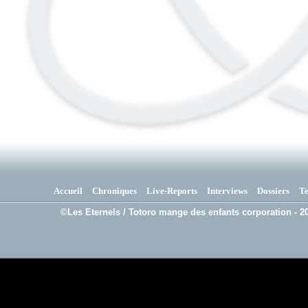
Accueil
Chroniques
Live-Reports
Interviews
Dossiers
T
©Les Eternels / Totoro mange des enfants corporation - 20