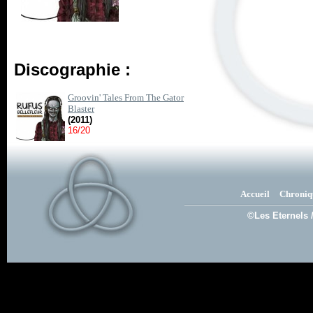
Discographie :
Groovin' Tales From The Gator
Blaster
(2011)
16/20
Accueil
Chroniq
©Les Eternels 