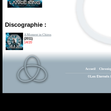
Discographie :
A Moment in Chiros
(2011)
14/20
Accueil
Chroniq
©Les Eternels 