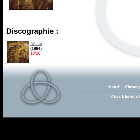
Discographie :
Album
(1994)
10/20
Accueil
Chroniq
©Les Eternels 