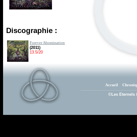
Discographie :
Forever Abomination
(2011)
13.5/20
Accueil
Chroniq
©Les Eternels 