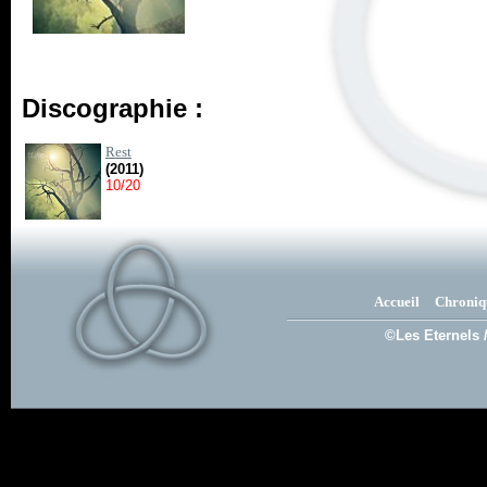
Discographie :
Rest
(2011)
10/20
Accueil
Chroniq
©Les Eternels 