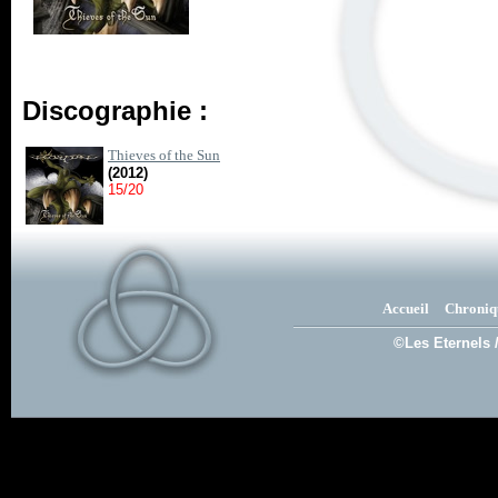
Discographie :
Thieves of the Sun
(2012)
15/20
Accueil
Chroniq
©Les Eternels 