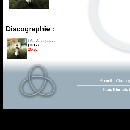
Discographie :
I Am Anonymous
(2012)
15/20
Accueil
Chroniq
©Les Eternels 