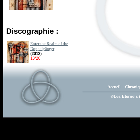
Discographie :
Enter the Realm of the
Doppelgänger
(2012)
13/20
Accueil
Chroniq
©Les Eternels 