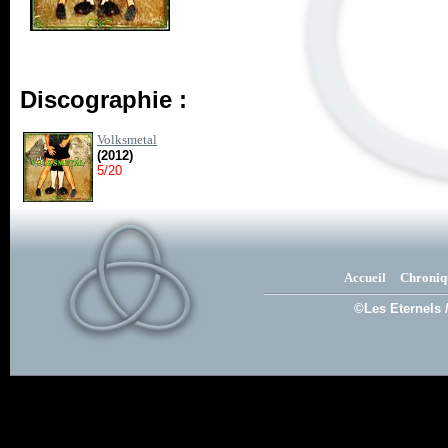
Discographie :
Volksmetal
(2012)
5/20
Accueil
Chroniq
©Les Eternels 