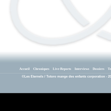
Accueil
Chroniques
Live-Reports
Interviews
Dossiers
T
©Les Eternels / Totoro mange des enfants corporation - 20