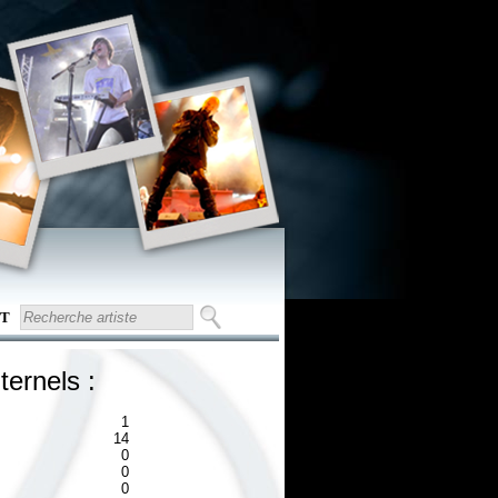
T
ternels :
1
14
0
0
0