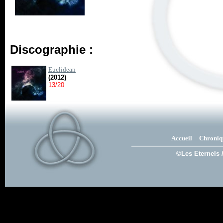
Discographie :
Euclidean
(2012)
13/20
Accueil
Chroniq
©Les Eternels 