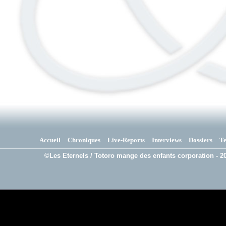
Accueil
Chroniques
Live-Reports
Interviews
Dossiers
T
©Les Eternels / Totoro mange des enfants corporation - 20