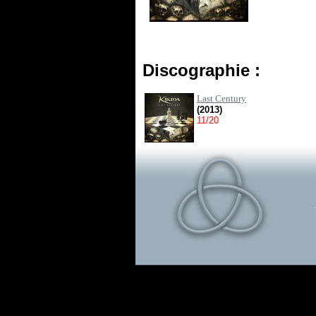
Discographie :
Last Century
(2013)
11/20