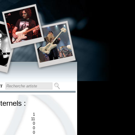
T
ternels :
1
11
0
0
0