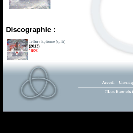
Discographie :
Tellur / Epitome (split)
(2013)
16/20
Accueil
Chroniq
©Les Eternels 