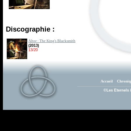
Discographie :
Altor : The King's Blacksmith
(2013)
13/20
Accueil
Chroniq
©Les Eternels 