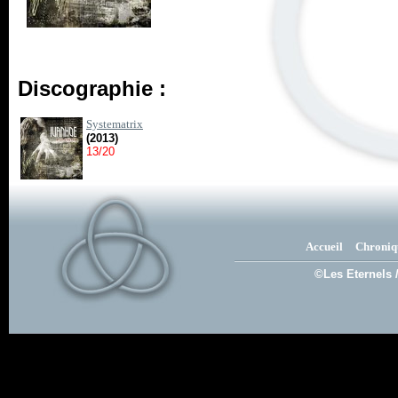
Discographie :
Systematrix
(2013)
13/20
Accueil
Chroniq
©Les Eternels 