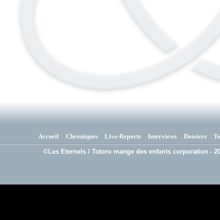
Accueil
Chroniques
Live-Reports
Interviews
Dossiers
T
©Les Eternels / Totoro mange des enfants corporation - 20