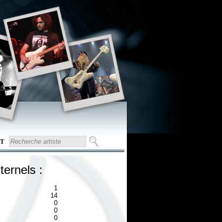
T
ternels :
1
14
0
0
0