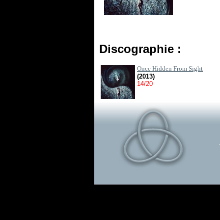
Discographie :
Once Hidden From Sight
(2013)
14/20