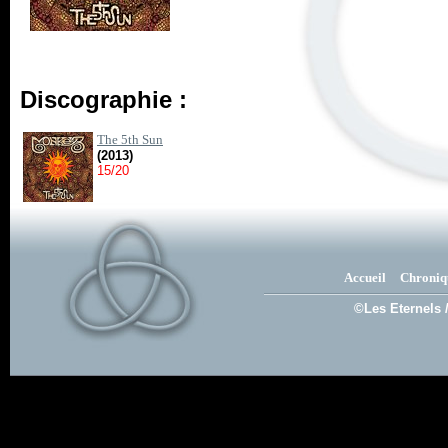
Discographie :
The 5th Sun
(2013)
15/20
Accueil
Chroniq
©Les Eternels 