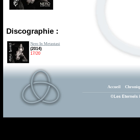
Discographie :
Nero In Metastasi
(2014)
17/20
Accueil
Chroniq
©Les Eternels 