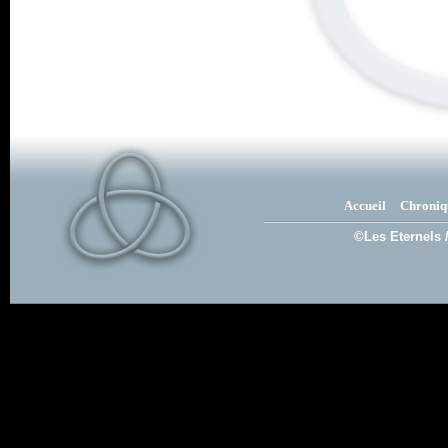
Accueil
Chroniq
©Les Eternels 