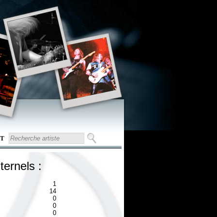
T
ternels :
1
14
0
0
0