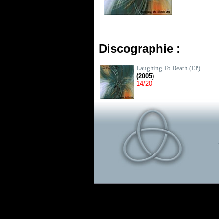
Discographie :
Laughing To Death (EP)
(2005)
14/20