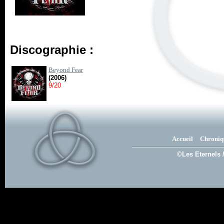
Discographie :
Beyond Fear
(2006)
9/20
Accueil
Chroniq
©Les Eternels 