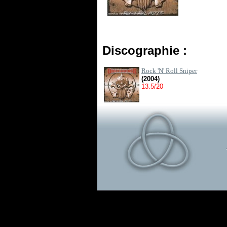
Discographie :
Rock 'N' Roll Sniper
(2004)
13.5/20