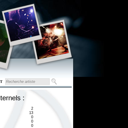
T
ternels :
2
13
0
0
0