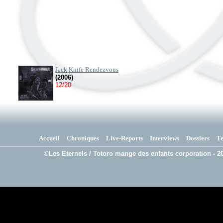
Jack Knife Rendezvous
(2006)
12/20
Accueil
Chroniques
Live-Reports
Interviews
Dossiers
T
©Les Eternels / Totoro mange des enfants corporation - 20