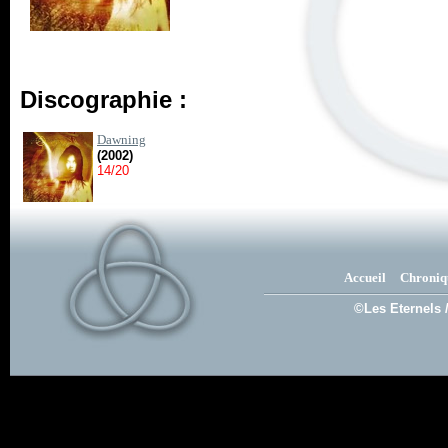
Discographie :
Dawning
(2002)
14/20
Accueil
Chroniq
©Les Eternels 