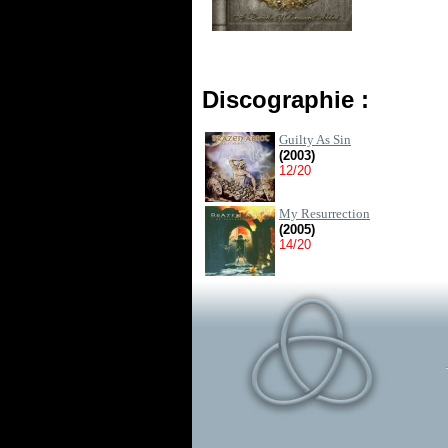
Discographie :
Guilty As Sin
(2003)
12/20
My Resurrection
(2005)
14/20