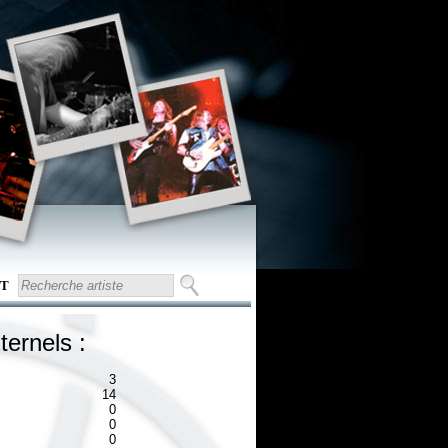
T
ternels :
3
14
0
0
0