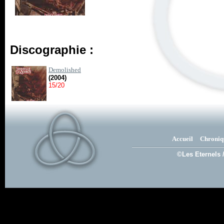
Discographie :
Demolished
(2004)
15/20
Accueil
Chroniq
©Les Eternels 