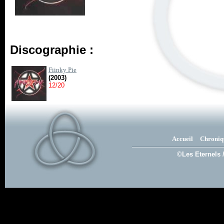
Discographie :
Fiinky Pie
(2003)
12/20
Accueil
Chroniq
©Les Eternels 