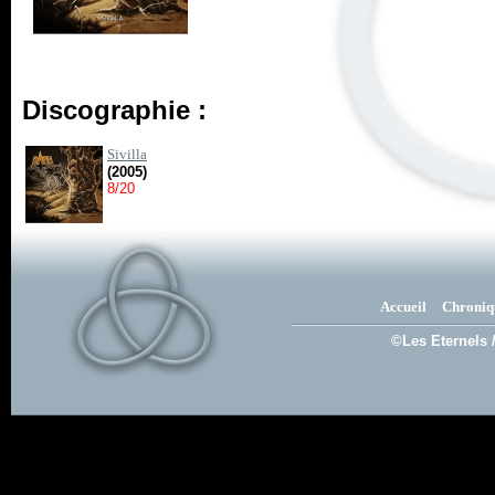
Discographie :
Sivilla
(2005)
8/20
Accueil
Chroniq
©Les Eternels 