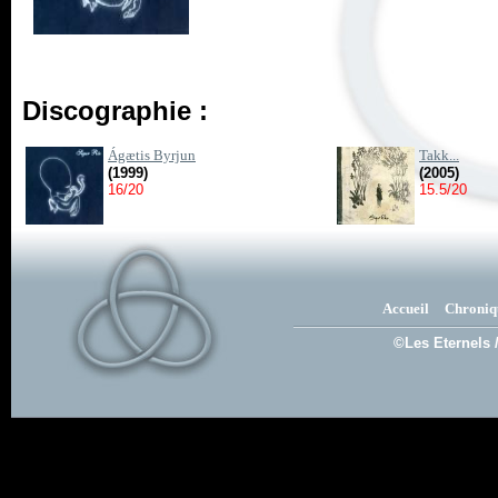
Discographie :
Ágætis Byrjun
Takk...
(1999)
(2005)
16/20
15.5/20
Accueil
Chroniq
©Les Eternels 