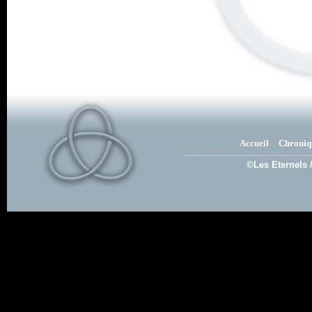
Accueil
Chroniq
©Les Eternels 