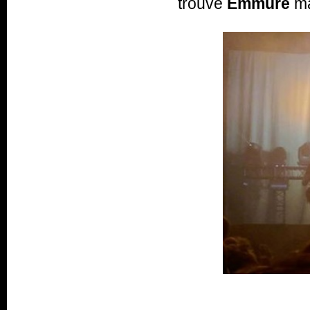
trouve
Emmure
ma