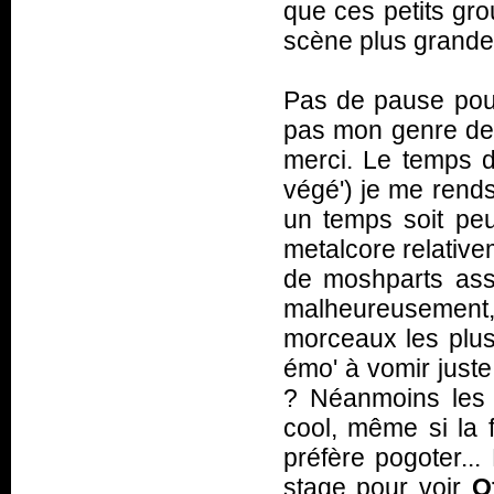
que ces petits gro
scène plus grande
Pas de pause pou
pas mon genre de c
merci. Le temps 
végé') je me rends
un temps soit peu
metalcore relative
de moshparts ass
malheureusement
morceaux les plus
émo' à vomir just
? Néanmoins les 
cool, même si la 
préfère pogoter... 
stage pour voir
O