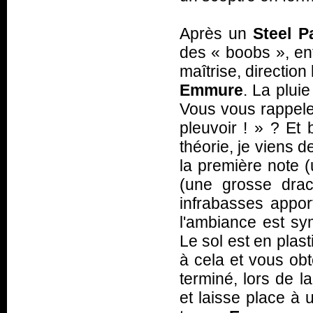
Après un
Steel P
des «
boobs
», e
maîtrise, direction
Emmure
. La pluie
Vous vous rappele
pleuvoir !
» ? Et b
théorie, je viens d
la première note (
(une grosse dra
infrabasses appor
l'ambiance est s
Le sol est en plast
à cela et vous obt
terminé, lors de l
et laisse place à