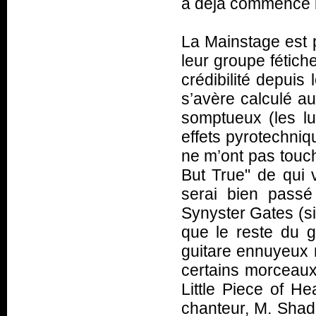
a déjà commencé le
La Mainstage est p
leur groupe fétic
crédibilité depuis
s’avère calculé au
somptueux (les lu
effets pyrotechn
ne m’ont pas touch
But True" de qui
serai bien passé
Synyster Gates (si 
que le reste du g
guitare ennuyeux n
certains morceaux
Little Piece of H
chanteur, M. Shado