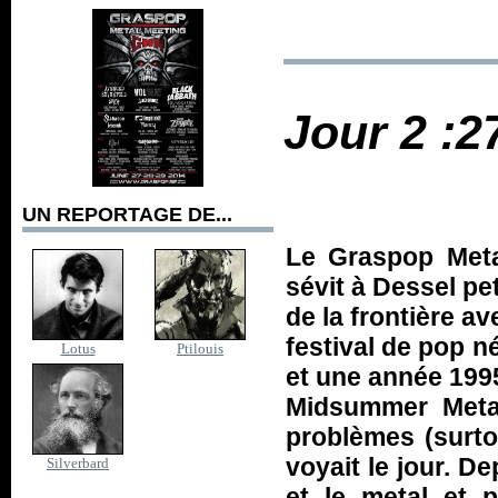
Jour 2 :2
UN REPORTAGE DE...
Le Graspop Metal
sévit à Dessel pe
de la frontière av
festival de pop n
Lotus
Ptilouis
et une année 1995
Midsummer Metal
problèmes (surto
voyait le jour. De
Silverbard
et le metal et 