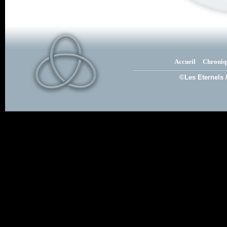
Accueil
Chroniq
©Les Eternels 