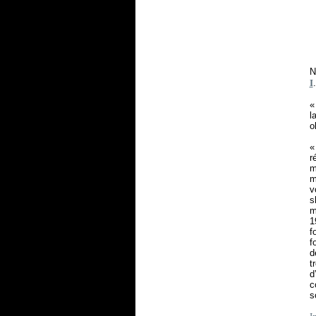
N
I
l
o
r
m
m
v
s
m
1
f
f
d
t
d
c
s