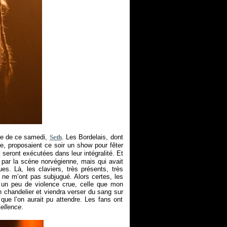
che de ce samedi,
Seth
. Les Bordelais, dont
, proposaient ce soir un show pour fêter
e
seront exécutées dans leur intégralité. Et
é par la scène norvégienne, mais qui avait
es. Là, les claviers, très présents, très
 ne m’ont pas subjugué. Alors certes, les
 un peu de violence crue, celle que mon
un chandelier et viendra verser du sang sur
que l’on aurait pu attendre. Les fans ont
ellence
.