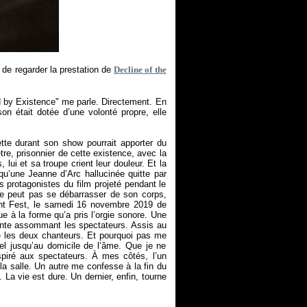
 de regarder la prestation de
Decline of the
ved by Existence" me parle. Directement. En
on était dotée d’une volonté propre, elle
ette durant son show pourrait apporter du
re, prisonnier de cette existence, avec la
lui et sa troupe crient leur douleur. Et la
qu’une Jeanne d’Arc hallucinée quitte par
 protagonistes du film projeté pendant le
e peut pas se débarrasser de son corps,
ant Fest, le samedi 16 novembre 2019 de
 à la forme qu’a pris l’orgie sonore. Une
sente assommant les spectateurs. Assis au
me les deux chanteurs. Et pourquoi pas me
nnel jusqu’au domicile de l’âme. Que je ne
spiré aux spectateurs. À mes côtés, l’un
a salle. Un autre me confesse à la fin du
. La vie est dure. Un dernier, enfin, tourne