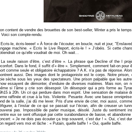
on content de vendre des brouettes de son best-seller, Winter a pris le temps
. Voici son compte-rendu.
«
Ecris-le, écris-leeee!
» À force de l’écouter, en boucle, nuit et jour, "Ensla
angage machine. «
Ecris le Live Report, écris-le !
» J’obéis. Si cette chans
btiendrait ce qu’elle voudrait de moi. Oh wait…
«
La seule raison d’être, c’est d’être
». La phrase que Decline of the I proj
éconfort. Dans le fond, il suffit d’«
être
». Simplement, comment fait-on pour êt
ort comme seule et obligatoire échappatoire ? A.K. n’a pas de réponse. Alors, 
ontrent aussi. Des images dont le protagoniste est le corps. Notre prison, 
oie sèche sous les yeux des spectateurs. Une prison palpable que les autres
how essayent de démonter, d’enduire de diverses matières. Mais non, on n
ême si l’âme y crie son désespoir. Un désespoir qui a pris forme au Tyr
9h15 à 20h. Un cri qui perdure dans mon esprit. Une sensation de malaise due
orme raffinée et crue à la fois. Violente. Pesante. Avec une basse omnipré
ond de la salle, j’ai dû me lever. Pris d’une envie de crier, moi aussi, com
éfigurer, à l’instar de ce qui se passait sur l’écran, afin de creuser un tu
rouverai pas. Impossible de parler musique, désolé. Juste du sentiment in
’entre eux se sent offusqué par cette surabondance de basse, et abandonne l
oncert: «
Je ne dois pas écouter ça trop souvent, c’est dur !
». Oui, c’est dur
on regard vers moi et lâche : «
Putain, quelle baffe !
» Oui, quelle baffe.