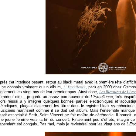
près cet interlude pesant, retour au black metal avec la première tête d’affi
e ne connais vraiment qu’un album,
L' Excellence
, paru en 2000 chez Osmose
ignement les vingt ans de leur premier opus. Ainsi donc,
Les Blessures de l’Âm
omment dire… je garde un assez bon souvenir de
L’Excellence
, très inspir
lors réussi à y intégrer quelques bonnes parties électroniques et acoustiqu
élodiques, plaçant clairement les titres dans le registre black symphonique,
usiciens maîtrisent comme il se doit cet album. Mais l’ensemble manque
sprit associait à Seth. Saint Vincent se fait maître de cérémonie. Il brandit 
ne jeune femme vers la fin du concert. Finalement peu d’effets, malgré ce 
ependant été conquis. Pas moi, mais je reviendrai pour les vingt ans de
L’Exc