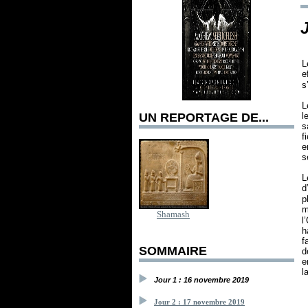
L
e
s
L
UN REPORTAGE DE...
l
s
f
e
s
L
d
p
m
Shamash
l
h
f
SOMMAIRE
d
e
l
Jour 1 : 16 novembre 2019
Jour 2 : 17 novembre 2019