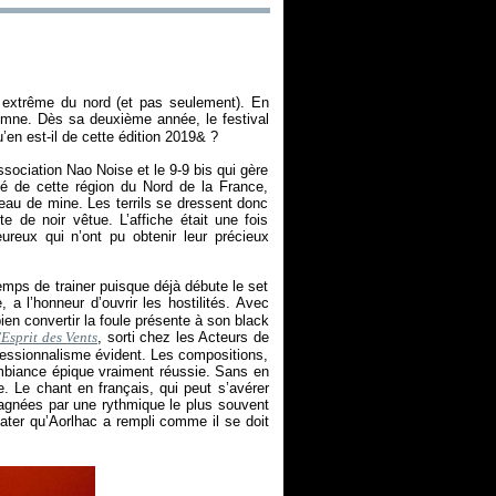
extrême du nord (et pas seulement). En
mne. Dès sa deuxième année, le festival
en est-il de cette édition 2019& ?
ssociation Nao Noise et le 9-9 bis qui gère
tué de cette région du Nord de la France,
eau de mine. Les terrils se dressent donc
te de noir vêtue. L’affiche était une fois
ureux qui n’ont pu obtenir leur précieux
 temps de trainer puisque déjà débute le set
 a l’honneur d’ouvrir les hostilités. Avec
ien convertir la foule présente à son black
’Esprit des Vents
, sorti chez les Acteurs de
ofessionnalisme évident. Les compositions,
 ambiance épique vraiment réussie. Sans en
. Le chant en français, qui peut s’avérer
pagnées par une rythmique le plus souvent
ater qu’Aorlhac a rempli comme il se doit