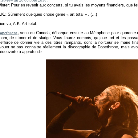
nterview du 26 octobre 2018
:
inter: Pour en revenir aux concerts, si tu avais les moyens financiers, que fer
.K.:
Sûrement quelques chose genre «
art total
» . (…)
ien vu, A.K. Art total.
opethrone
,
venu du Canada, débarque ensuite au Métaphone pour quarante-ci
oom, de stoner et de sludge. Vous l’aurez compris, ça joue fort et les pas
’efforce de donner vie à des titres rampants, dont la noirceur se marie fi
vouer ne pas connaitre réellement la discographie de Dopethrone, mais avoi
écouverte à approfondir.