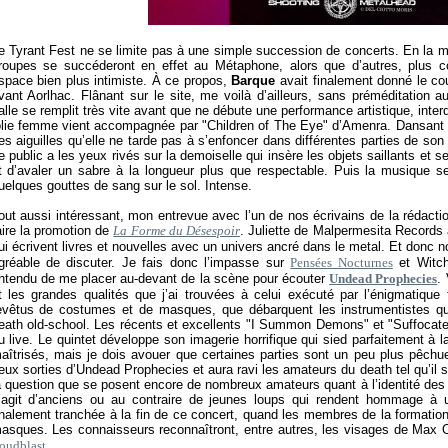
e Tyrant Fest ne se limite pas à une simple succession de concerts. En la mat
roupes se succéderont en effet au Métaphone, alors que d’autres, plus conf
space bien plus intimiste. À ce propos,
Barque
avait finalement donné le co
vant Aorlhac. Flânant sur le site, me voilà d’ailleurs, sans préméditation
alle se remplit très vite avant que ne débute une performance artistique, inter
olie femme vient accompagnée par "Children of The Eye" d’Amenra. Dansant d
es aiguilles qu’elle ne tarde pas à s’enfoncer dans différentes parties de son
e public a les yeux rivés sur la demoiselle qui insère les objets saillants et
t d’avaler un sabre à la longueur plus que respectable. Puis la musique se t
uelques gouttes de sang sur le sol. Intense.
out aussi intéressant, mon entrevue avec l’un de nos écrivains de la rédactio
aire la promotion de
La Forme du Désespoir
. Juliette de Malpermesita Records 
ui écrivent livres et nouvelles avec un univers ancré dans le metal. Et donc n
gréable de discuter. Je fais donc l’impasse sur
Pensées Nocturnes
et Witchf
ntendu de me placer au-devant de la scène pour écouter
Undead Prophecies
.
t les grandes qualités que j’ai trouvées à celui exécuté par l’énigmatiqu
evêtus de costumes et de masques, que débarquent les instrumentistes q
eath old-school. Les récents et excellents "I Summon Demons" et "Suffocate
u live. Le quintet développe son imagerie horrifique qui sied parfaitement à
aîtrisés, mais je dois avouer que certaines parties sont un peu plus pêchue
eux sorties d’Undead Prophecies et aura ravi les amateurs du death tel qu’il 
a question que se posent encore de nombreux amateurs quant à l’identité des in
’agit d’anciens ou au contraire de jeunes loups qui rendent hommage à 
inalement tranchée à la fin de ce concert, quand les membres de la formation v
asques. Les connaisseurs reconnaîtront, entre autres, les visages de Max 
oudblast
.