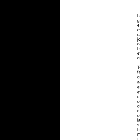
L
g
e
a
s
j
d
L
e
q
T
f
q
a
e
e
r
d
d
m
d
l
s
f
m
L