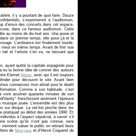
ière, il y a pourtant de quoi faire. Douze
identiels, s’exprimeront à l’auditorium,
up d’envoi des concerts dans cet espace,
 aucune, dans ce fameux auditorium. Cette
dite au moins de dix-huit ans. Une jeune et
ans un premier temps, elle pose çà et là
 visage. L’ambiance est finalement lourde.
 se meut en même temps. Avant de finir nue
ait et l’artiste s’en va, ne laissant que
n, ayant quitté la capitale espagnole pour
a eu la bonne idée de convier des auteurs
otre Eternel
Winter
, avec qui il est toujours
inder pour découvrir le site. Avant bien
 Vous connaissez mon attrait pour le death
e formation. Comme à son habitude, c’est
ui vont asséner quarante minutes de son
d/Vanity" franchissent aisément l’épreuve
 la musique jouée. L’ensemble est des plus
s sur disque. La set-list pioche dans les
se pratiquait au début des années 1990. Et
dividus à l’aspect sépulcral, à savoir s’il
une scène qu’ils n’ont pas connue, sera
iennent saluer le public en retirant leurs
Otero de
Mercyless
et d’Hervé Coquerel de