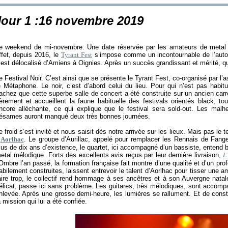
Jour 1 :16 novembre 2019
e weekend de mi-novembre. Une date réservée par les amateurs de metal 
ffet, depuis 2016, le
Tyrant Fest
s’impose comme un incontournable de l’auto
’est délocalisé d’Amiens à Oignies. Après un succès grandissant et mérité, qu’
e Festival Noir. C’est ainsi que se présente le Tyrant Fest, co-organisé par l’a
e Métaphone. Le noir, c’est d’abord celui du lieu. Pour qui n’est pas habi
achez que cette superbe salle de concert a été construite sur un ancien carr
ièrement et accueillent la faune habituelle des festivals orientés black, tou
ncore alléchante, ce qui explique que le festival sera sold-out. Les malhe
ésames auront manqué deux très bonnes journées.
e froid s’est invité et nous saisit dès notre arrivée sur les lieux. Mais pas le
’
Aorlhac
. Le groupe d’Aurillac, appelé pour remplacer les Rennais de Fange,
lus de dix ans d’existence, le quartet, ici accompagné d’un bassiste, entend b
etal mélodique. Forts des excellents avis reçus par leur dernière livraison,
L
’Ombre l’an passé, la formation française fait montre d’une qualité et d’un pr
abilement construites, laissent entrevoir le talent d’Aorlhac pour tisser une
aire trop, le collectif rend hommage à ses ancêtres et à son Auvergne natale
élicat, passe ici sans problème. Les guitares, très mélodiques, sont accom
nlevée. Après une grosse demi-heure, les lumières se rallument. Et de const
a mission qui lui a été confiée.