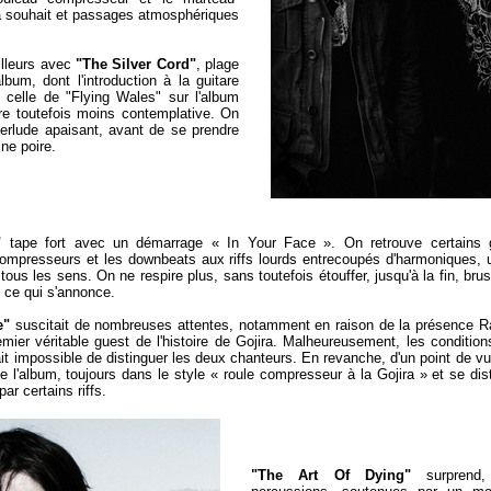
 à souhait et passages atmosphériques
ailleurs avec
"The Silver Cord"
, plage
lbum, dont l'introduction à la guitare
e celle de "Flying Wales" sur l'album
re toutefois moins contemplative. On
nterlude apaisant, avant de se prendre
ine poire.
"
tape fort avec un démarrage « In Your Face ». On retrouve certains 
ompresseurs et les downbeats aux riffs lourds entrecoupés d'harmoniques, u
tous les sens. On ne respire plus, sans toutefois étouffer, jusqu'à la fin, brus
e ce qui s'annonce.
e"
suscitait de nombreuses attentes, notamment en raison de la présence R
ier véritable guest de l'histoire de Gojira. Malheureusement, les conditio
tait impossible de distinguer les deux chanteurs. En revanche, d'un point de vue
e l'album, toujours dans le style « roule compresseur à la Gojira » et se di
ar certains riffs.
"The Art Of Dying"
surprend, 