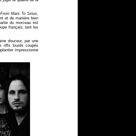
s
From Mars To Sirius
,
ent et de manière bien
partie du morceau est
oupe français, tant les
aine douceur, par une
s riffs lourds coupés
plantier impressionne