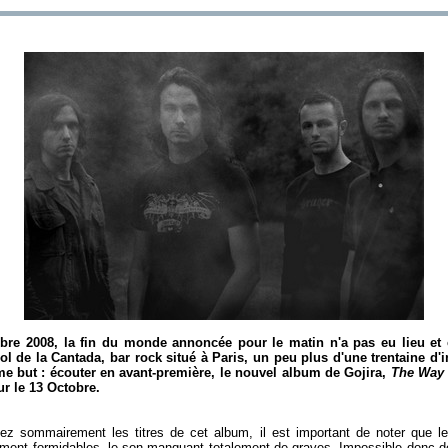
re 2008, la fin du monde annoncée pour le matin n'a pas eu lieu et 
sol de la Cantada, bar rock situé à Paris, un peu plus d'une trentaine d'
e but : écouter en avant-première, le nouvel album de Gojira,
The Way 
ur le 13 Octobre.
ez sommairement les titres de cet album, il est important de noter que le
ement formidables, le son manquant totalement de graves. Impossible donc de 