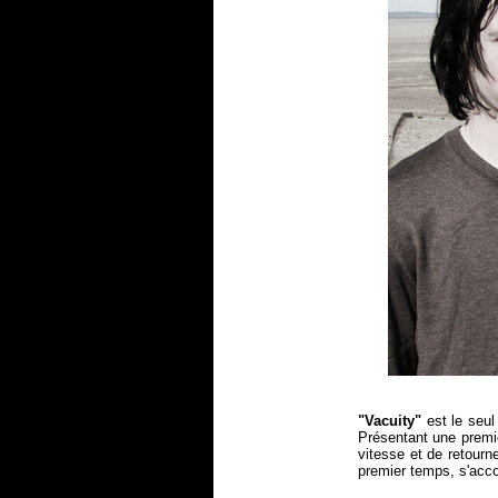
"Vacuity"
est le seul 
Présentant une premiè
vitesse et de retourn
premier temps, s'acco