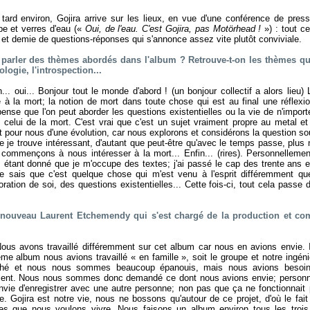
tard environ, Gojira arrive sur les lieux, en vue d'une conférence de pres
pe et verres d'eau («
Oui, de l'eau. C'est Gojira, pas Motörhead !
») : tout c
 et demie de questions-réponses qui s'annonce assez vite plutôt conviviale.
parler des thèmes abordés dans l'album ? Retrouve-t-on les thèmes qu
ologie, l'introspection...
.. oui... Bonjour tout le monde d'abord ! (
un bonjour collectif a alors lieu
) 
 à la mort; la notion de mort dans toute chose qui est au final une réflexio
 pense que l'on peut aborder les questions existentielles ou la vie de n'import
 celui de la mort. C'est vrai que c'est un sujet vraiment propre au metal et 
git pour nous d'une évolution, car nous explorons et considérons la question so
e je trouve intéressant, d'autant que peut-être qu'avec le temps passe, plus 
 commençons à nous intéresser à la mort... Enfin... (
rires
). Personnellemen
, étant donné que je m'occupe des textes; j'ai passé le cap des trente ans en
e sais que c'est quelque chose qui m'est venu à l'esprit différemment que
ration de soi, des questions existentielles... Cette fois-ci, tout cela passe 
e nouveau Laurent Etchemendy qui s'est chargé de la production et co
us avons travaillé différemment sur cet album car nous en avions envie. Il
ème album nous avions travaillé « en famille », soit le groupe et notre ingéni
ché et nous nous sommes beaucoup épanouis, mais nous avions besoi
mment. Nous nous sommes donc demandé ce dont nous avions envie; personne
 envie d'enregistrer avec une autre personne; non pas que ça ne fonctionnai
ce. Gojira est notre vie, nous ne bossons qu'autour de ce projet, d'où le fait 
ces que nous voulons vivre. Nous faisons un album environ tous les trois