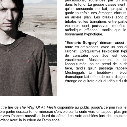
percussions, soutenues par un man
dans le fond. La grosse caisse vient 
qu'un crescendo se fait, jusqu'à l'
garde toutefois ces étranges chœurs
en arrière plan. Les breaks sont 
tribales et les transitions entre par
violentes sont jouissives, menées
mélodique efficace, tandis que l
bonnement hypnotique.
"Esoteric Surgery"
démarre aussi a
toute en ambiances, avec un son de 
l'archet. Lorsqu'arrive l'explosion t
de constater que Joe est déc
vocalement. Musicalement, le t
l'accoutumée; on se prend de la do
face, tandis qu'un passage rappe
Meshuggah. Un beatdown mélodi
dramatique fait office de point d'orgue
étrange de guitare clair du début du tit
titre tiré de
The Way Of All Flesh
disponible au public jusqu'à ce jour (via 
re partie écrasante, le morceau s'envole par la suite vers un aspect plus grind
er vers l'aspect massif et lourd du début. Les voix doublées lors des couple
rdant avec la lourdeur de l'ambiance.