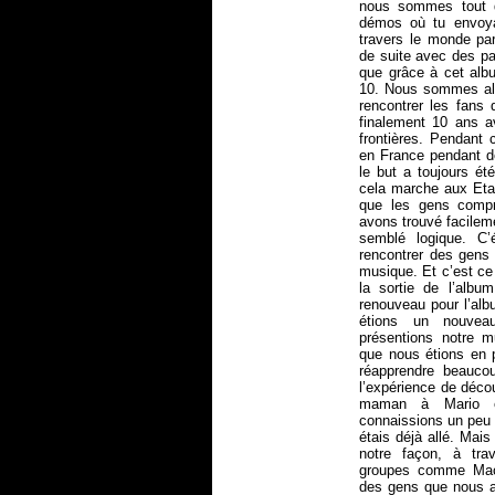
nous sommes tout 
démos où tu envoya
travers le monde par
de suite avec des p
que grâce à cet albu
10. Nous sommes all
rencontrer les fans 
finalement 10 ans a
frontières. Pendant
en France pendant d
le but a toujours été
cela marche aux Etat
que les gens compr
avons trouvé facilem
semblé logique. C’é
rencontrer des gens 
musique. Et c’est ce
la sortie de l’albu
renouveau pour l’alb
étions un nouvea
présentions notre m
que nous étions en 
réapprendre beauco
l’expérience de déc
maman à Mario e
connaissions un peu l
étais déjà allé. Mai
notre façon, à tra
groupes comme Mac
des gens que nous a