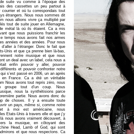
de suite vu comme à l’époque des
is des cassettes un peu partout à
 courrier et où tu correspondais tout
ays étrangers. Nous nous sommes dit
m nous allions vivre ça multiplié par
és tout de suite jouer en Allemagne,
de métal là où ils étaient. Ca a mis
vant que nous puissions franchir les
 ce temps nous avons fait nos armes
es années et des années. Pour nous
 d’aller à l’étranger. Donc le fait que
s-Unis et que ça prenne bien là-bas,
ennent notre musique et que nous
ent un deal avec un label, cela nous a
tait enfin pouvoir y aller, pouvoir
différents et pouvoir confronter notre
 qui s’est passé en 2006, un an après
m en France. Ca a été un véritable
um Nous avons tout repris zéro, nous
u groupe tout d’un coup. Nous
usique, nous la synthétisions parce
première partie. Nous avons donc du
up de choses. Il y a ensuite toute
ouvrir un pays, même si, comme notre
t à moi est américaine, nous
es Etats-Unis à travers elle et que j’y
s là nous avons vraiment découvert, à
vers la musique, en côtoyant des
hine Head, Lamb of God, qui sont
dmirons et que nous respectons. Ca