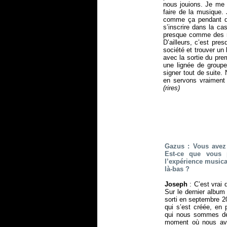
nous jouions. Je me 
faire de la musique.
comme ça pendant des
s’inscrire dans la c
presque comme des n
D’ailleurs, c’est pre
société et trouver un
avec la sortie du pr
une lignée de group
signer tout de suite
en servons vraiment
(rires)
Gazus : Vous avez 
Est-ce que vous 
l’expérience music
là-bas ?
Joseph
: C’est vrai 
Sur le dernier album
sorti en septembre 2
qui s’est créée, en 
qui nous sommes dep
moment où nous avo