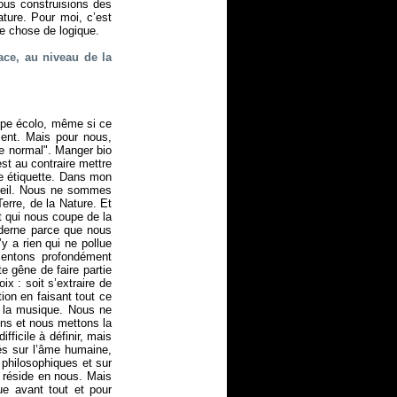
ous construisions des
ture. Pour moi, c’est
e chose de logique.
ace, au niveau de la
oupe écolo, même si ce
ent. Mais pour nous,
re normal". Manger bio
st au contraire mettre
ne étiquette. Dans mon
pareil. Nous ne sommes
erre, de la Nature. Et
t qui nous coupe de la
oderne parce que nous
y a rien qui ne pollue
entons profondément
e gêne de faire partie
x : soit s’extraire de
tion en faisant tout ce
st la musique. Nous ne
ns et nous mettons la
ficile à définir, mais
és sur l’âme humaine,
 philosophiques et sur
i réside en nous. Mais
e avant tout et pour