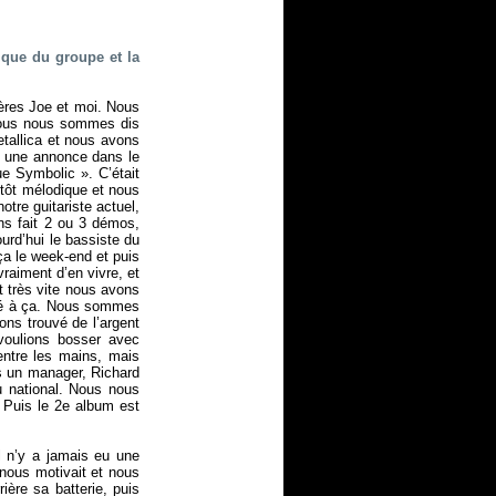
rique du groupe et la
ères Joe et moi. Nous
nous nous sommes dis
etallica et nous avons
s une annonce dans le
que
Symbolic
». C’était
utôt mélodique et nous
otre guitariste actuel,
ns fait 2 ou 3 démos,
rd’hui le bassiste du
ça le week-end et puis
raiment d’en vivre, et
 très vite nous avons
ié à ça. Nous sommes
ns trouvé de l’argent
oulions bosser avec
entre les mains, mais
rs un manager, Richard
u national. Nous nous
 Puis le 2e album est
l n’y a jamais eu une
 nous motivait et nous
ière sa batterie, puis