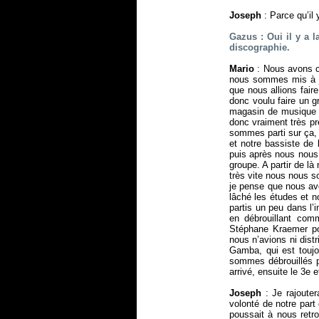
Joseph
: Parce qu’il
Gazus : Oui il y a l
discographie.
Mario
: Nous avons c
nous sommes mis à j
que nous allions fair
donc voulu faire un 
magasin de musique l
donc vraiment très pr
sommes parti sur ça, c
et notre bassiste de
puis après nous nous
groupe. A partir de l
très vite nous nous s
je pense que nous av
lâché les études et
partis un peu dans l
en débrouillant co
Stéphane Kraemer pou
nous n’avions ni dist
Gamba, qui est toujo
sommes débrouillés p
arrivé, ensuite le 3e e
Joseph
: Je rajouter
volonté de notre part
poussait à nous retro