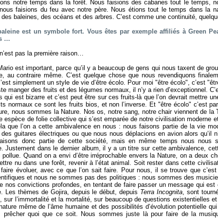
sions notre temps dans la forêt. Nous faisions des cabanes tout le temps, n
 nous faisions du feu avec notre père. Nous étions tout le temps dans la na
r des baleines, des océans et des arbres. C’est comme une continuité, quelqu
baleine est un symbole fort. Vous êtes par exemple affiliés à Green Pe
es …
n’est pas la première raison…
Mario est important, parce qu’il y a beaucoup de gens qui nous taxent de gr
le, au contraire même. C’est quelque chose que nous revendiquons finalem
’est simplement un style de vie d’être écolo. Pour moi "être écolo", c’est "êt
ste manger des fruits et des légumes normaux, il n’y a rien d’exceptionnel. C’e
 qui est bizarre et c’est peut être sur ces fruits-là que l’on devrait mettre u
its normaux ce sont les fruits bios, et non l’inverse. Et "être écolo" c’est 
re, nous sommes la Nature. Nos os, notre sang, notre chair viennent de la T
e espèce de folie collective qui s’est emparée de notre civilisation moderne e
ela que l’on a cette ambivalence en nous : nous faisons partie de la vie m
 des guitares électriques ou que nous nous déplacions en avion alors qu’il n’
faisons donc partie de cette société, mais en même temps nous nous s
. Justement dans le dernier album, il y a un titre sur cette ambivalence, cett
 pollue. Quand on a envi d’être irréprochable envers la Nature, on a deux choi
ttre nu dans une forêt, revenir à l’état animal. Soit rester dans cette civilisa
 faire évoluer, avec ce que l’on sait faire. Pour nous, il se trouve que c’e
tifiques et nous ne sommes pas des politiques : nous sommes des musicie
 nos convictions profondes, en tentant de faire passer un message qui est dif
me. Les thèmes de Gojira, depuis le début, depuis
Terra Incognita
, sont tourn
sur l’immortalité et la mortalité, sur beaucoup de questions existentielles et
 nature même de l’âme humaine et des possibilités d’évolution potentielle qu
 prêcher quoi que ce soit. Nous sommes juste là pour faire de la musiqu