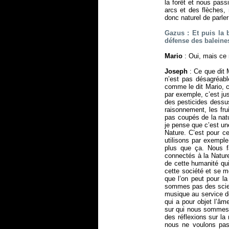
la forêt et nous pas
arcs et des flèches,
donc naturel de parle
Gazus : Et puis la 
défense des balein
Mario
: Oui, mais ce 
Joseph
: Ce que dit 
n’est pas désagréab
comme le dit Mario, c
par exemple, c’est ju
des pesticides dessus
raisonnement, les fru
pas coupés de la natu
je pense que c’est un
Nature. C’est pour c
utilisons par exemple
plus que ça. Nous 
connectés à la Nature
de cette humanité qui
cette société et se me
que l’on peut pour la
sommes pas des scien
musique au service de
qui a pour objet l’â
sur qui nous sommes, 
des réflexions sur la
nous ne voulons pas