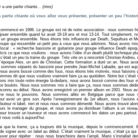
 y a une partie chiante…
(rires)
a partie chiante où vous allez vous présenter, présenter un peu l’histo
ommencé en 1996. Le groupe est né de notre association : nous sommes fr
ouer ensemble quand lui avait 18-19 ans et moi 13-14. Tout simplement, 
e un groupe ensemble. Nous étions très influencés par Death, Sepultura et M
groupe qui ressemble un petit peu à ceux que nous adorions. Nous avons mi
ocal : « recherche bassiste et guitariste pour groupe influence Death épo
écis ce que nous voulions : nous avions l’idée d’un death plutôt technique pl
’était un peu la trame du groupe. Très vite on a rencontré Christian Andreu, n
 l’époque Alex, un ami de Christian. Cette formation a duré un an. Nous avo
 sommes séparés du bassiste pour prendre Jean-Michel Labadie, qui est aujou
à nous avons bossé comme des fous, nous étions très motivés, nous faisions 
ommes dit que nous voulions vraiment faire ça au quotidien. Notre but c’était v
ons mis toute notre énergie là-dedans, nous avons bossé comme des fous et
 nos boulots. Nous nous sommes mis à faire que ça, nous nous sommes déd
’inconnu au début. Nous avons enregistré un premier album en 2001. Nous avo
mme nous le pouvions. Nous sommes allés en Belgique parce que nous v
r avoir un gros son. Après l’enregistrement du 1er album, nous l’avions 
ributeur ni label, rien et nous nous sommes démerdé. Nous avons trouvé alo
urs le manager du groupe, et nous avons pu distribuer l’album à un nivea
our trouver un tourneur et nous avons commencé les dates un peu partout.
t nous voilà à aujourd’hui.
ai que la trame, ça a toujours été la musique, depuis le commencement. I
 de signer avec un label au début. C’était vraiment la musique, c’était ça qui
uver pour répéter : nous nous branchions dans l’ampli, Mario s’installait derr