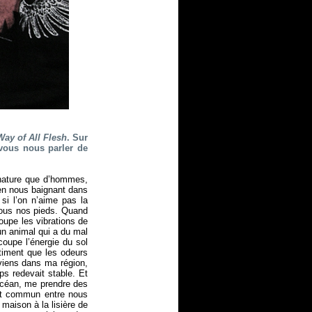
ay of All Flesh
. Sur
-vous nous parler de
 nature que d’hommes,
 en nous baignant dans
i l’on n’aime pas la
 sous nos pieds. Quand
oupe les vibrations de
un animal qui a du mal
coupe l’énergie du sol
ntiment que les odeurs
eviens dans ma région,
s redevait stable. Et
’océan, me prendre des
nt commun entre nous
maison à la lisière de