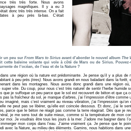
nce très très forte. Nous avons
aysages magnifiques. Il y a eu 3
était donc très très intense. On a fait
ates à peu près là-bas. C’était
ir un peu sur
From Mars to Sirius
avant d’aborder le nouvel album
The W
vait cette baleine volante qui vole à côté de Mars ou de Sirius. Pouvez
urrente de l’océan, de l’eau et de la Nature ?
dans une région où la nature est prédominante. Je pense qu’il y a plus de
abitant à peu près
(rires)
. Nous avons grandi en nous baladant dans la forêt,
menant dans les montagnes. Nous avons donc grandi dans une région où, s
super vite. Du coup, pour nous c’est très naturel de sentir l’herbe humide
sens que je suffoque un peu parce que le sol est recouvert de béton et que ça c
ns pas la fraîcheur du sol, je manque d’arbres, j’ai l’impression d’être comme 
peu imaginé, mais c’est vraiment au niveau vibration, j’ai l’impression qu’on 
elle ne peut pas se libérer, qu’elle est coincée dessous. Et donc, j’ai le se
es, parce que le béton ne réagit pas comme la terre réagirait. Dès que je r
néral, je me sens tout de suite mieux, comme si la température de mon corp
 pour moi. Je voudrais être tous les jours à la mer. J’adore me baigner dans l
, immerger mon corps dans l’eau. J’aime vraiment ça. Je pense que le poi
andi avec la Nature, au milieu des éléments. Gamins, nous habitions dans une 