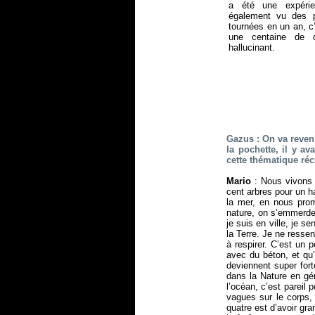
a été une expérie
également vu des p
tournées en un an, c’
une centaine de d
hallucinant.
Gazus : On va reven
la pochette, il y a
cette thématique réc
Mario
: Nous vivons 
cent arbres pour un h
la mer, en nous pro
nature, on s’emmerde 
je suis en ville, je 
la Terre. Je ne resse
à respirer. C’est un 
avec du béton, et qu’
deviennent super fort
dans la Nature en gé
l’océan, c’est pareil
vagues sur le corps
quatre est d’avoir gr