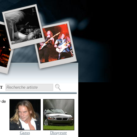
T
w de
Gazus
Dizayeure