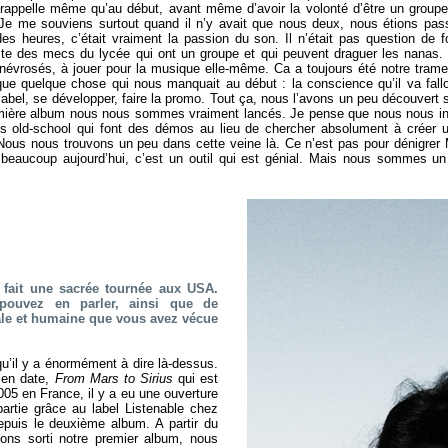
rappelle même qu’au début, avant même d’avoir la volonté d’être un groupe, 
 Je me souviens surtout quand il n’y avait que nous deux, nous étions pas
 heures, c’était vraiment la passion du son. Il n’était pas question de 
aste des mecs du lycée qui ont un groupe et qui peuvent draguer les nanas.
évrosés, à jouer pour la musique elle-même. Ca a toujours été notre tram
sque quelque chose qui nous manquait au début : la conscience qu’il va fallo
 label, se développer, faire la promo. Tout ça, nous l’avons un peu découvert s
emière album nous nous sommes vraiment lancés. Je pense que nous nous i
es old-school qui font des démos au lieu de chercher absolument à créer 
. Nous nous trouvons un peu dans cette veine là. Ce n’est pas pour dénigre
 beaucoup aujourd’hui, c’est un outil qui est génial. Mais nous sommes u
fait une sacrée tournée aux USA.
pouvez en parler, ainsi que de
ale et humaine que vous avez vécue
qu’il y a énormément à dire là-dessus.
 en date,
From Mars to Sirius
qui est
005 en France, il y a eu une ouverture
partie grâce au label Listenable chez
uis le deuxième album. A partir du
ns sorti notre premier album, nous