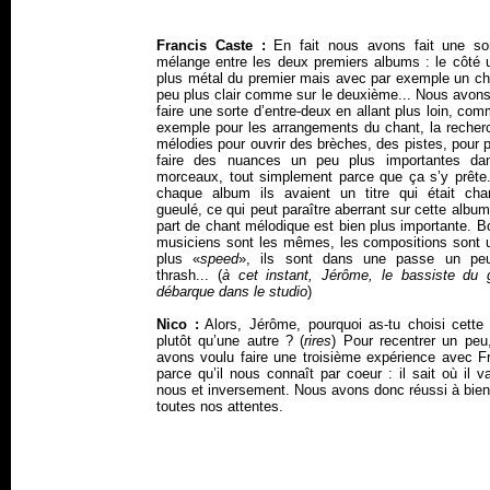
Francis Caste :
En fait nous avons fait une so
mélange entre les deux premiers albums : le côté 
plus métal du premier mais avec par exemple un ch
peu plus clair comme sur le deuxième... Nous avons
faire une sorte d’entre-deux en allant plus loin, co
exemple pour les arrangements du chant, la recher
mélodies pour ouvrir des brèches, des pistes, pour 
faire des nuances un peu plus importantes da
morceaux, tout simplement parce que ça s’y prête
chaque album ils avaient un titre qui était cha
gueulé, ce qui peut paraître aberrant sur cette album
part de chant mélodique est bien plus importante. B
musiciens sont les mêmes, les compositions sont 
plus «
speed
», ils sont dans une passe un pe
thrash... (
à cet instant, Jérôme, le bassiste du 
débarque dans le studio
)
Nico :
Alors, Jérôme, pourquoi as-tu choisi cette
plutôt qu’une autre ? (
rires
) Pour recentrer un peu
avons voulu faire une troisième expérience avec Fr
parce qu’il nous connaît par coeur : il sait où il 
nous et inversement. Nous avons donc réussi à bien
toutes nos attentes.