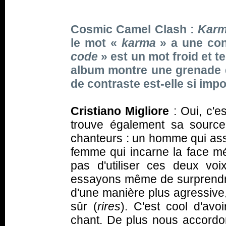
Cosmic Camel Clash :
Kar
le mot «
karma
» a une con
code
» est un mot froid et 
album montre une grenade qu
de contraste est-elle si imp
Cristiano Migliore
: Oui, c'e
trouve également sa sourc
chanteurs : un homme qui assu
femme qui incarne la face m
pas d'utiliser ces deux voi
essayons même de surprendre 
d'une manière plus agressive,
sûr (
rires
). C'est cool d'avo
chant. De plus nous accord