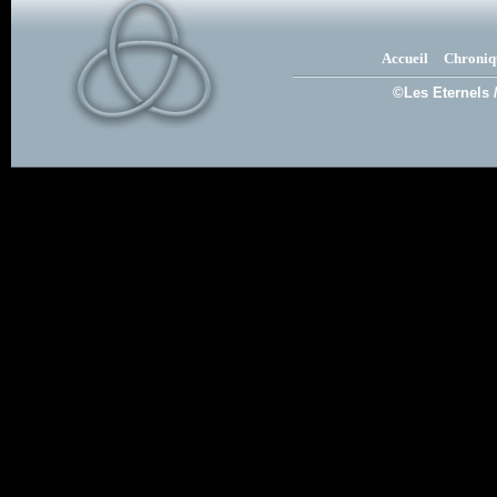
Accueil
Chroniq
©Les Eternels 