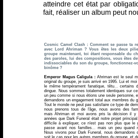
atteindre cet état par obligat
fait, réaliser un album peut 
Cosmic Camel Clash : Comment se passe ta re
avec Lord Ahriman ? Vous êtes les deux pili
groupe maintenant, toi étant responsable du ch
des paroles, lui des compositions, vous êtes d
indissociables du son du groupe, fonctionnez-v
binôme ?
Emperor Magus Caligula :
Ahriman est le seul 
original du groupe, je suis arrivé en 1995. Lui et mo
le même tempérament fanatique, têtu... certains di
dingue. Nous sommes totalement identiques sur ce 
un peu comme si nous étions une seule personne, e
demandons un engagement total aux membres du g
Tout le monde ne peut pas satisfaire ce type de de
nous prenons tous de l'âge, nous avons des famil
mais Ahriman et moi avons pris la décision il y
années que Dark Funeral était notre projet principal
difficile à expliquer, ce n'est pas non plus que le
passe avant nos familles... mais un peu quand
Nous vivons pour Dark Funeral, nous demandons 
soit le cas pour les autres membres du groupe, et 