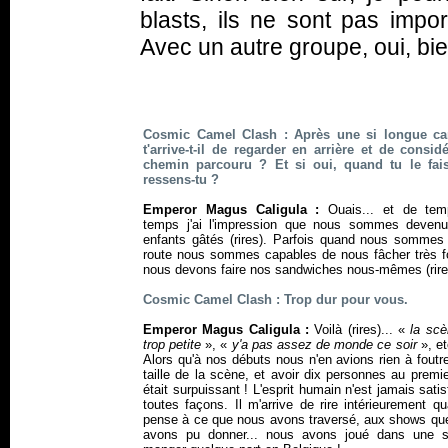
blasts, ils ne sont pas impo
Avec un autre groupe, oui, bien 
Cosmic Camel Clash : Après une si longue car
t'arrive-t-il de regarder en arrière et de considé
chemin parcouru ? Et si oui, quand tu le fai
ressens-tu ?
Emperor Magus Caligula :
Ouais... et de te
temps j'ai l'impression que nous sommes deven
enfants gâtés (
rires
). Parfois quand nous sommes 
route nous sommes capables de nous fâcher très fo
nous devons faire nos sandwiches nous-mêmes (
rir
Cosmic Camel Clash : Trop dur pour vous.
Emperor Magus Caligula :
Voilà (
rires
)... «
la scè
trop petite
», «
y'a pas assez de monde ce soir
», et
Alors qu'à nos débuts nous n'en avions rien à foutr
taille de la scène, et avoir dix personnes au premi
était surpuissant ! L'esprit humain n'est jamais satis
toutes façons. Il m'arrive de rire intérieurement q
pense à ce que nous avons traversé, aux shows qu
avons pu donner... nous avons joué dans une s