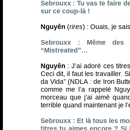
Sebrouxx : Tu vas te faire d
sur ce coup-là !
Nguyên
(
rires
) : Ouais, je sais
Sebrouxx : Même des t
“Mistreated”…
Nguyên
: J’ai adoré ces titr
Ceci dit, il faut les travaille
da Vida” (NDLA : de Iron Butte
comme me l’a rappelé Nguyê
morceau que j’ai aimé quand 
terrible quand maintenant je l
Sebrouxx : Et là tous les mo
titres tu aimes encore ? Si 