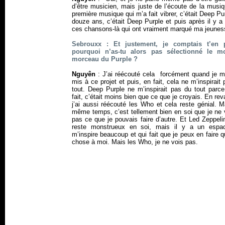
d’être musicien, mais juste de l’écoute de la musi
première musique qui m’a fait vibrer, c’était Deep Pu
douze ans, c’était Deep Purple et puis après il y a
ces chansons-là qui ont vraiment marqué ma jeunes
Sebrouxx : Et justement, je comptais t’en p
pourquoi n’as-tu alors pas sélectionné le m
morceau du Purple ?
Nguyên
: J’ai réécouté cela forcément quand je m
mis à ce projet et puis, en fait, cela ne m’inspirait
tout. Deep Purple ne m’inspirait pas du tout parce
fait, c’était moins bien que ce que je croyais. En re
j’ai aussi réécouté les Who et cela reste génial. 
même temps, c’est tellement bien en soi que je ne 
pas ce que je pouvais faire d’autre. Et Led Zeppeli
reste monstrueux en soi, mais il y a un espa
m’inspire beaucoup et qui fait que je peux en faire 
chose à moi. Mais les Who, je ne vois pas.