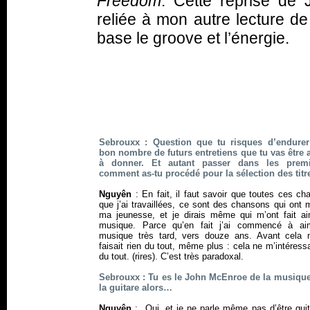
Freedom
. Cette reprise de
reliée à mon autre lecture de
base le groove et l’énergie.
Sebrouxx : Question que tu risques d’endure
bon nombre de futurs entretiens que tu vas être
à donner. Et autant passer dans les premi
comment as-tu procédé pour la sélection des titr
Nguyên
: En fait, il faut savoir que toutes ces c
que j’ai travaillées, ce sont des chansons qui ont
ma jeunesse, et je dirais même qui m’ont fait ai
musique. Parce qu’en fait j’ai commencé à ai
musique très tard, vers douze ans. Avant cela
faisait rien du tout, même plus : cela ne m’intéress
du tout. (rires). C’est très paradoxal.
Sebrouxx : Tu es le John McEnroe de la musique
la guitare alors…
Nguyên
: Oui, et je ne parle même pas d’être guit